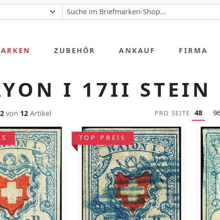
MARKEN
ZUBEHÖR
ANKAUF
FIRMA
YON I 17II STEIN
48
9
12
von
12
Artikel
PRO SEITE
IS
TOP PREIS