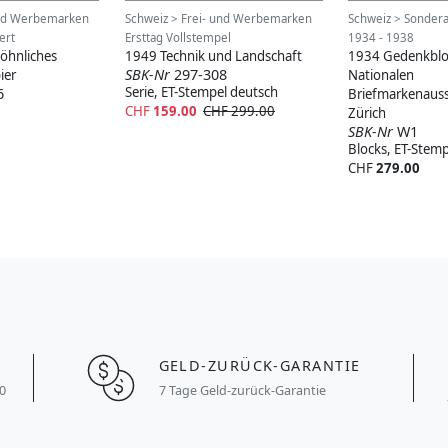
und Werbemarken
Schweiz > Frei- und Werbemarken
Schweiz > Sonder
ert
Ersttag Vollstempel
1934 - 1938
öhnliches
1949 Technik und Landschaft
1934 Gedenkblo
SBK-Nr
297-308
ier
Nationalen
Serie, ET-Stempel deutsch
6
Briefmarkenauss
CHF
159.00
CHF 299.00
Zürich
SBK-Nr
W1
Blocks, ET-Stemp
CHF
279.00
GELD-ZURÜCK-GARANTIE
0
7 Tage Geld-zurück-Garantie