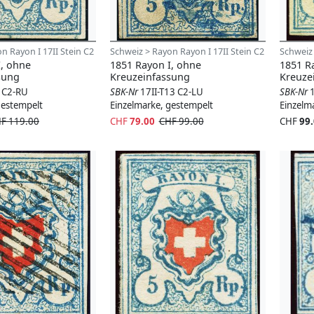
n Rayon I 17II Stein C2
Schweiz > Rayon Rayon I 17II Stein C2
Schweiz 
I, ohne
1851 Rayon I, ohne
1851 R
sung
Kreuzeinfassung
Kreuze
1 C2-RU
SBK-Nr
17II-T13 C2-LU
SBK-Nr
gestempelt
Einzelmarke, gestempelt
Einzelm
F 119.00
CHF
79.00
CHF 99.00
CHF
99