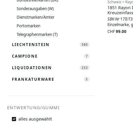
Schweiz > Rayo
1851 Rayon 
Sonderausgaben (W)
Kreuzeinfas
Dienstmarken/Ämter
SBK-Nr
17II-T
Einzelmarke, 
Portomarken
CHF
99.00
Telegraphenmarken (T)
LIECHTENSTEIN
580
CAMPIONE
7
LIQUIDATIONEN
253
FRANKATURWARE
5
ENTWERTUNG/GUMMI
alles ausgewählt