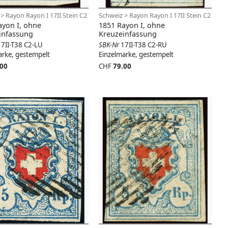
> Rayon Rayon I 17II Stein C2
Schweiz > Rayon Rayon I 17II Stein C2
ayon I, ohne
1851 Rayon I, ohne
infassung
Kreuzeinfassung
17II-T38 C2-LU
SBK-Nr
17II-T38 C2-RU
arke, gestempelt
Einzelmarke, gestempelt
.00
CHF
79.00