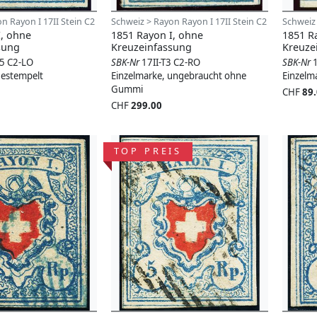
n Rayon I 17II Stein C2
Schweiz > Rayon Rayon I 17II Stein C2
Schweiz 
I, ohne
1851 Rayon I, ohne
1851 R
sung
Kreuzeinfassung
Kreuze
25 C2-LO
SBK-Nr
17II-T3 C2-RO
SBK-Nr
gestempelt
Einzelmarke, ungebraucht ohne
Einzelm
Gummi
CHF
89
CHF
299.00
TOP PREIS