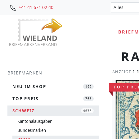
+41 41 671 02 40
BRIEF
RA
1-
ANZEIGE
BRIEFMARKEN
NEU IM SHOP
TOP PRE
192
TOP PREIS
766
SCHWEIZ
4676
Kantonalausgaben
Bundesmarken