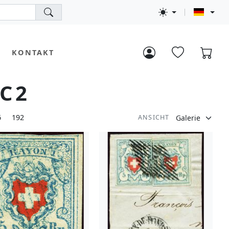
KONTAKT
 C2
6
192
ANSICHT