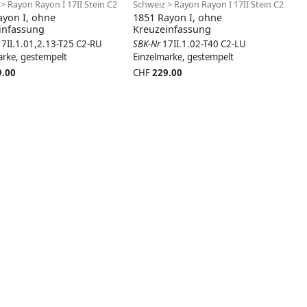
> Rayon Rayon I 17II Stein C2
Schweiz > Rayon Rayon I 17II Stein C2
ayon I, ohne
1851 Rayon I, ohne
infassung
Kreuzeinfassung
17II.1.01,2.13-T25 C2-RU
SBK-Nr
17II.1.02-T40 C2-LU
arke, gestempelt
Einzelmarke, gestempelt
9.00
CHF
229.00