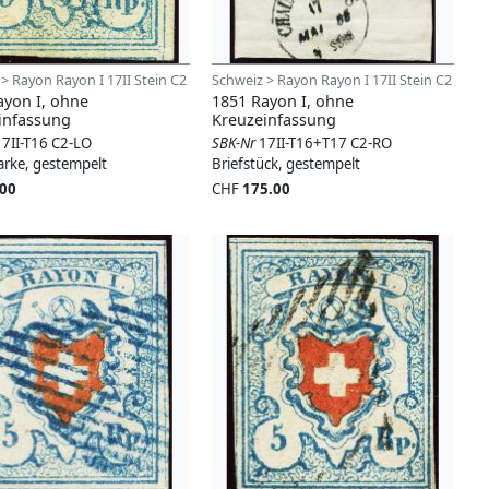
> Rayon Rayon I 17II Stein C2
Schweiz > Rayon Rayon I 17II Stein C2
ayon I, ohne
1851 Rayon I, ohne
infassung
Kreuzeinfassung
17II-T16 C2-LO
SBK-Nr
17II-T16+T17 C2-RO
arke, gestempelt
Briefstück, gestempelt
.00
CHF
175.00