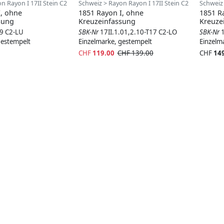
n Rayon I 17II Stein C2
Schweiz > Rayon Rayon I 17II Stein C2
Schweiz 
I, ohne
1851 Rayon I, ohne
1851 R
sung
Kreuzeinfassung
Kreuze
39 C2-LU
SBK-Nr
17II.1.01,2.10-T17 C2-LO
SBK-Nr
gestempelt
Einzelmarke, gestempelt
Einzelm
CHF
119.00
CHF 139.00
CHF
14