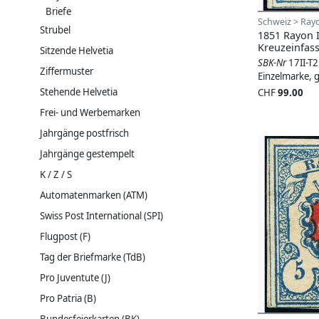
Briefe
Schweiz > Rayo
Strubel
1851 Rayon 
Kreuzeinfas
Sitzende Helvetia
SBK-Nr
17II-T
Ziffermuster
Einzelmarke, 
Stehende Helvetia
CHF
99.00
Frei- und Werbemarken
Jahrgänge postfrisch
Jahrgänge gestempelt
K / Z / S
Automatenmarken (ATM)
Swiss Post International (SPI)
Flugpost (F)
Tag der Briefmarke (TdB)
Pro Juventute (J)
Pro Patria (B)
Bundesfeierkarten (BK)