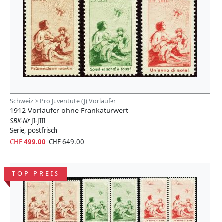
Schweiz > Pro Juventute (J) Vorläufer
1912 Vorläufer ohne Frankaturwert
SBK-Nr
JI-JIII
Serie, postfrisch
CHF
499.00
CHF 649.00
TOP PREIS