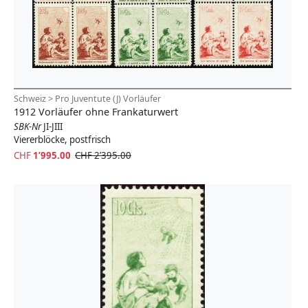
Schweiz > Pro Juventute (J) Vorläufer
1912 Vorläufer ohne Frankaturwert
SBK-Nr
JI-JIII
Viererblöcke, postfrisch
CHF
1’995.00
CHF 2’395.00