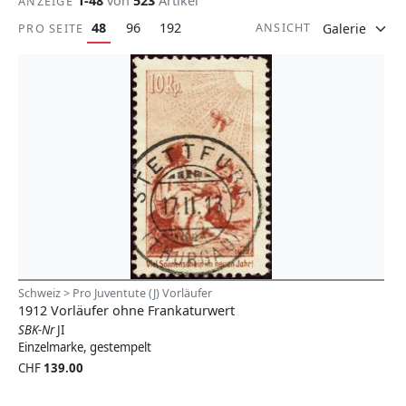
1-48
von
523
Artikel
ANZEIGE
48
96
192
ANSICHT
PRO SEITE
Schweiz > Pro Juventute (J) Vorläufer
1912 Vorläufer ohne Frankaturwert
SBK-Nr
JI
Einzelmarke, gestempelt
CHF
139.00