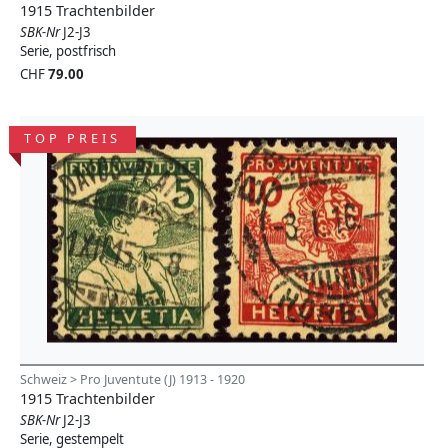
1915 Trachtenbilder
SBK-Nr
J2-J3
Serie, postfrisch
CHF
79.00
TOP PREIS
Schweiz > Pro Juventute (J) 1913 - 1920
1915 Trachtenbilder
SBK-Nr
J2-J3
Serie, gestempelt