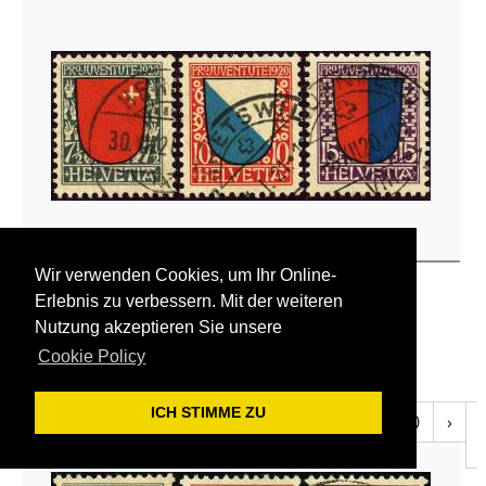
Wir verwenden Cookies, um Ihr Online-
Schweiz > Pro Juventute (J) 1913 - 1920
1920 Kantonswappen
Erlebnis zu verbessern. Mit der weiteren
SBK-Nr
J15-J17
Nutzung akzeptieren Sie unsere
Serie, gestempelt
Cookie Policy
CHF
28.00
ICH STIMME ZU
e
‹
1
2
3
4
5
6
7
8
9
10
›