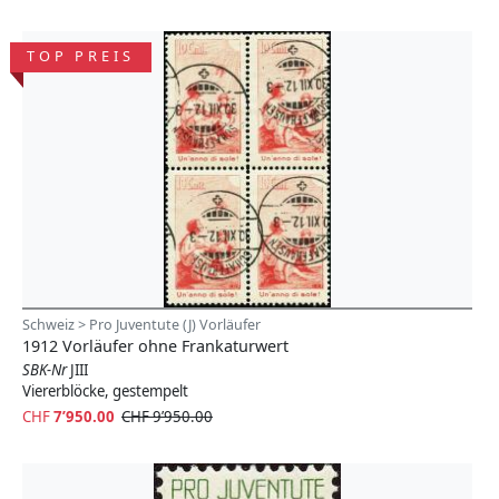
TOP PREIS
Schweiz > Pro Juventute (J) Vorläufer
1912 Vorläufer ohne Frankaturwert
SBK-Nr
JIII
Viererblöcke, gestempelt
CHF
7’950.00
CHF 9’950.00