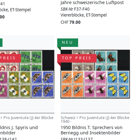
Jahre schweizerische Luftpost
F41
SBK-Nr
F37-F40
öcke, ET-Stempel
Viererblöcke, ET-Stempel
.00
CHF
79.00
NEU
PREIS
TOP PREIS
> Pro Juventute (J) 4er Blöcke
Schweiz > Pro Juventute (J) 4er Blöcke
1940 -
ldnis J. Spyris und
1950 Bildnis T. Sprechers von
enbilder
Bernegg und Insektenbilder
J138-J142
SBK-Nr
J133-J137