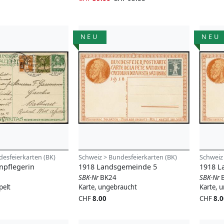
NEU
NEU
desfeierkarten (BK)
Schweiz > Bundesfeierkarten (BK)
Schweiz
npflegerin
1918 Landsgemeinde 5
1918 L
SBK-Nr
BK24
SBK-Nr
pelt
Karte, ungebraucht
Karte, 
CHF
8.00
CHF
8.0