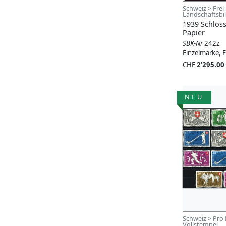
Schweiz > Fre
Landschaftsbi
1939 Schloss 
Papier
SBK-Nr
242z
Einzelmarke, 
CHF
2’295.00
NEU
Schweiz > Pro 
Vollstempel