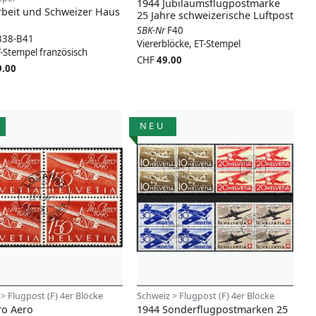
1944 Jubiläumsflugpostmarke
rbeit und Schweizer Haus
25 Jahre schweizerische Luftpost
SBK-Nr
F40
B38-B41
Viererblöcke, ET-Stempel
T-Stempel französisch
CHF
49.00
9.00
NEU
> Flugpost (F) 4er Blöcke
Schweiz > Flugpost (F) 4er Blöcke
ro Aero
1944 Sonderflugpostmarken 25