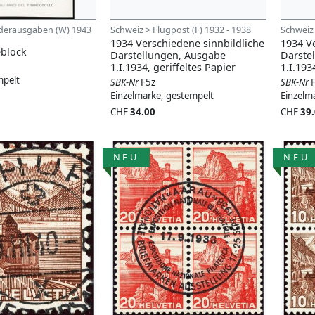
derausgaben (W) 1943
Schweiz > Flugpost (F) 1932 - 1938
Schweiz 
1934 Verschiedene sinnbildliche
1934 V
block
Darstellungen, Ausgabe
Darste
1.I.1934, geriffeltes Papier
1.I.193
mpelt
SBK-Nr
F5z
SBK-Nr
Einzelmarke, gestempelt
Einzelm
CHF
34.00
CHF
39
NEU
NEU