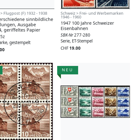
> Flugpost (F) 1932 - 1938
Schweiz > Frei- und Werbemarken
1946 - 1960
erschiedene sinnbildliche
1947 100 Jahre Schweizer
llungen, Ausgabe
Eisenbahnen
4, geriffeltes Papier
SBK-Nr
277-280
F5z
Serie, ET-Stempel
arke, gestempelt
CHF
19.00
.00
NEU