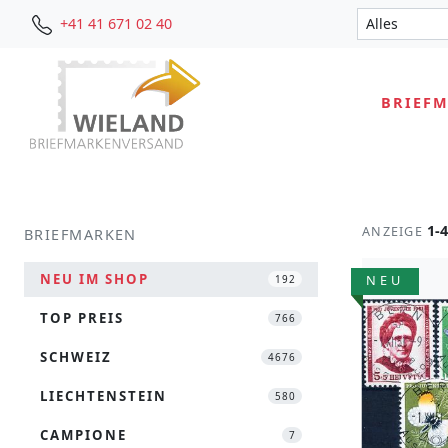
+41 41 671 02 40
BRIEF
1-
ANZEIGE
BRIEFMARKEN
NEU IM SHOP
NEU
192
TOP PREIS
766
SCHWEIZ
4676
LIECHTENSTEIN
580
CAMPIONE
7