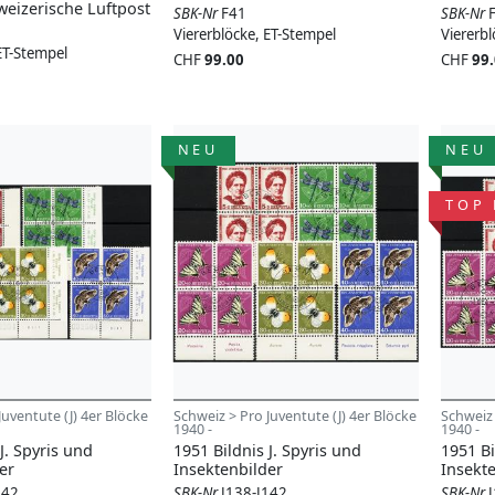
weizerische Luftpost
SBK-Nr
F41
SBK-Nr
Viererblöcke, ET-Stempel
Viererbl
ET-Stempel
CHF
99.00
CHF
99
NEU
NEU
TOP 
Juventute (J) 4er Blöcke
Schweiz > Pro Juventute (J) 4er Blöcke
Schweiz 
1940 -
1940 -
J. Spyris und
1951 Bildnis J. Spyris und
1951 Bi
er
Insektenbilder
Insekt
142
SBK-Nr
J138-J142
SBK-Nr