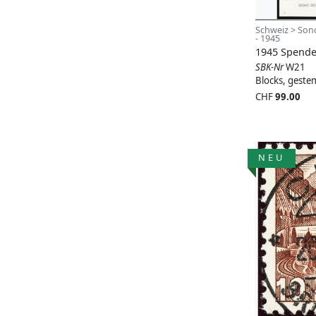
Schweiz > Son
- 1945
1945 Spende
SBK-Nr
W21
Blocks, geste
CHF
99.00
NEU