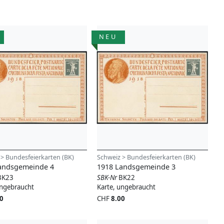
NEU
 > Bundesfeierkarten (BK)
Schweiz > Bundesfeierkarten (BK)
andsgemeinde 4
1918 Landsgemeinde 3
BK23
SBK-Nr
BK22
ungebraucht
Karte, ungebraucht
0
CHF
8.00