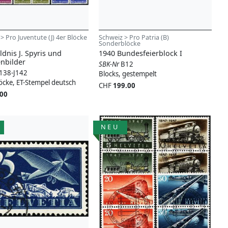
> Pro Juventute (J) 4er Blöcke
Schweiz > Pro Patria (B)
Sonderblöcke
ldnis J. Spyris und
1940 Bundesfeierblock I
enbilder
SBK-Nr
B12
J138-J142
Blocks, gestempelt
löcke, ET-Stempel deutsch
CHF
199.00
.00
NEU