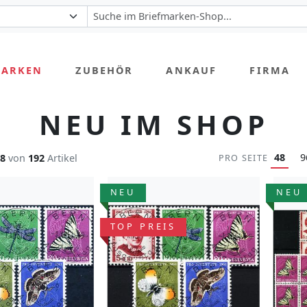
MARKEN
ZUBEHÖR
ANKAUF
FIRMA
NEU IM SHOP
48
9
48
von
192
Artikel
PRO SEITE
NEU
NEU
TOP PREIS