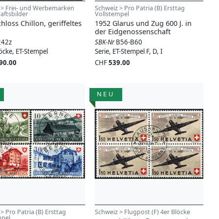
 > Frei- und Werbemarken
Schweiz > Pro Patria (B) Ersttag
aftsbilder
Vollstempel
hloss Chillon, geriffeltes
1952 Glarus und Zug 600 J. in
der Eidgenossenschaft
242z
SBK-Nr
B56-B60
öcke, ET-Stempel
Serie, ET-Stempel F, D, I
90.00
CHF
539.00
NEU
> Pro Patria (B) Ersttag
Schweiz > Flugpost (F) 4er Blöcke
mpel