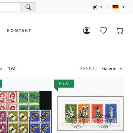
KONTAKT
6
192
ANSICHT
NEU