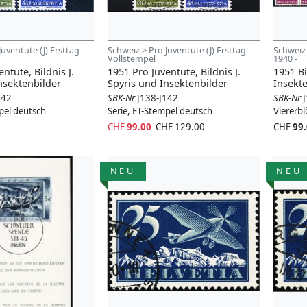
Juventute (J) Ersttag
Schweiz > Pro Juventute (J) Ersttag
Schweiz 
Vollstempel
1940 -
ntute, Bildnis J.
1951 Pro Juventute, Bildnis J.
1951 Bi
nsektenbilder
Spyris und Insektenbilder
Insekt
142
SBK-Nr
J138-J142
SBK-Nr
pel deutsch
Serie, ET-Stempel deutsch
Viererb
CHF
99.00
CHF 129.00
CHF
99
NEU
NEU