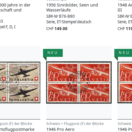
600 Jahre in der
1956 Sinnbilder, Seen und
1948 A
schaft und
Wasserläufe
III
SBK-Nr
B76-B80
SBK-Nr
55
Serie, ET-Stempel deutsch
Serie, E
el F, D, I
CHF
149.00
CHF
11
NEU
NEU
post (F) 4er Blöcke
Schweiz > Flugpost (F) 4er Blöcke
Schweiz 
umsflugpostmarke
1946 Pro Aero
1946 P