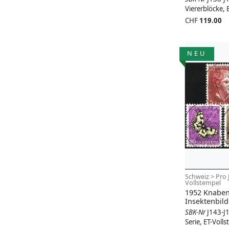
Viererblöcke, 
CHF
119.00
NEU
Schweiz > Pro 
Vollstempel
1952 Knaben
Insektenbild
SBK-Nr
J143-J
Serie, ET-Voll