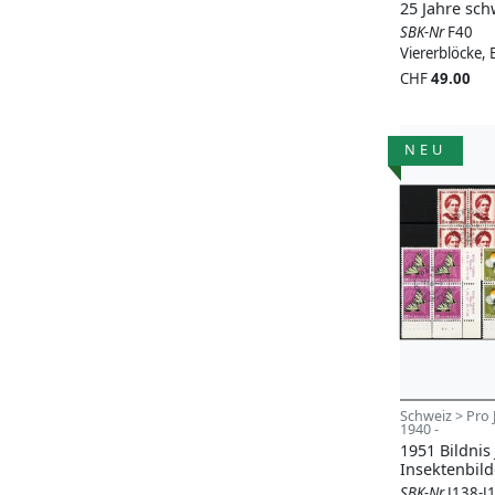
25 Jahre sch
SBK-Nr
F40
Viererblöcke, 
CHF
49.00
NEU
Schweiz > Pro 
1940 -
1951 Bildnis 
Insektenbild
SBK-Nr
J138-J