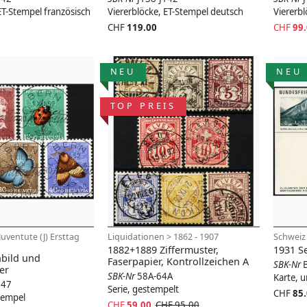
ET-Stempel französisch
Viererblöcke, ET-Stempel deutsch
Viererb
CHF
119.00
CHF
99
NEU
NEU
TOP PREIS
Juventute (J) Ersttag
Liquidationen > 1862 - 1907
Schweiz
1882+1889 Ziffermuster,
1931 S
bild und
Faserpapier, Kontrollzeichen A
SBK-Nr
er
SBK-Nr
58A-64A
Karte, 
147
Serie, gestempelt
CHF
85
stempel
CHF
59.00
CHF 95.00