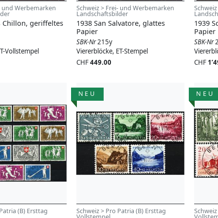
i- und Werbemarken
Schweiz > Frei- und Werbemarken
Schweiz
lder
Landschaftsbilder
Landsch
Chillon, geriffeltes
1938 San Salvatore, glattes
1939 Sc
Papier
Papier
SBK-Nr
215y
SBK-Nr
ET-Vollstempel
Viererblöcke, ET-Stempel
Viererbl
CHF
449.00
CHF
1’4
NEU
NEU
Patria (B) Ersttag
Schweiz > Pro Patria (B) Ersttag
Schweiz 
Vollstempel
Vollste