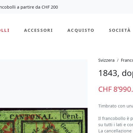
ancobolli a partire da CHF 200
LLI
ACCESSORI
ACQUISTO
SOCIETÀ
Svizzera
Franco
1843, do
CHF 8’990
Timbrato con una
Il francobollo è p
su tutti i lati e 
La cancellazione