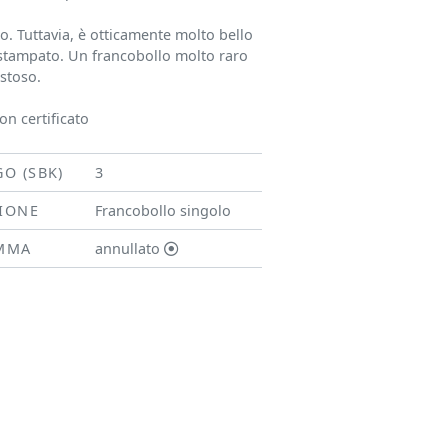
to. Tuttavia, è otticamente molto bello
stampato. Un francobollo molto raro
stoso.
on certificato
GO (SBK)
3
SIONE
Francobollo singolo
MMA
annullato