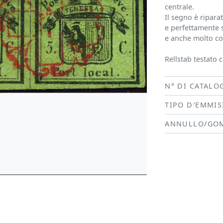
centrale.
Il segno è ripara
e perfettamente 
e anche molto co
Rellstab testato c
N° DI CATALO
TIPO D′EMMI
ANNULLO/GO