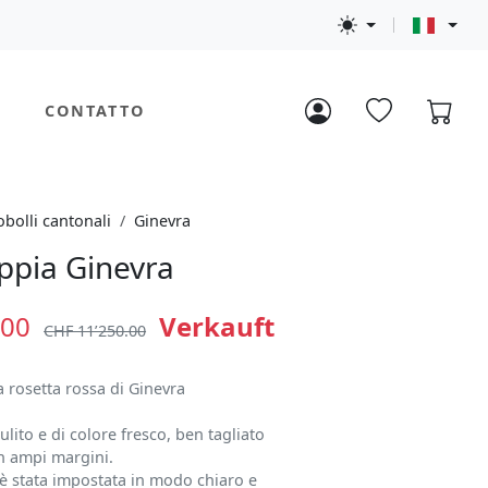
CONTATTO
bolli cantonali
Ginevra
ppia Ginevra
.00
Verkauft
CHF 11’250.00
 rosetta rossa di Ginevra
ulito e di colore fresco, ben tagliato
con ampi margini.
 è stata impostata in modo chiaro e