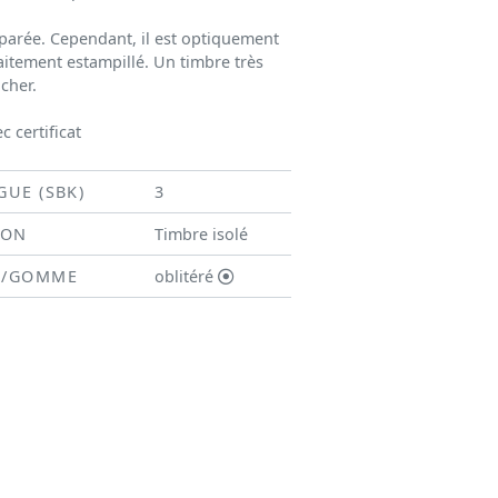
parée. Cependant, il est optiquement
aitement estampillé. Un timbre très
 cher.
c certificat
GUE (SBK)
3
ION
Timbre isolé
N/GOMME
oblitéré