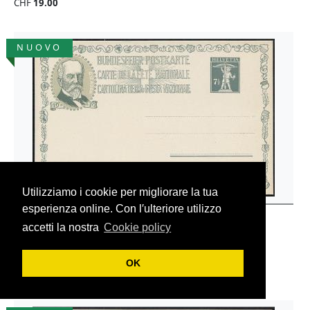
CHF
19.00
NUOVO
Utilizziamo i cookie per migliorare la tua
esperienza online. Con l′ulteriore utilizzo
Svizzera > Cartoline festa Nazionale (BK)
1919 Gottfried Keller 1889 (Böcklin)
accetti la nostra
Cookie policy
N° SBK
BK27
Cartolina, nuovo, non usato
OK
CHF
7.00
‹
1
2
3
›