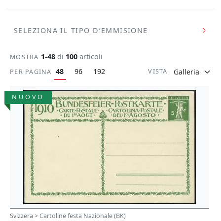
SELEZIONA IL TIPO D′EMMISIONE
1-48
di
100
articoli
MOSTRA
48
96
192
VISTA
PER PAGINA
NUOVO
Svizzera > Cartoline festa Nazionale (BK)