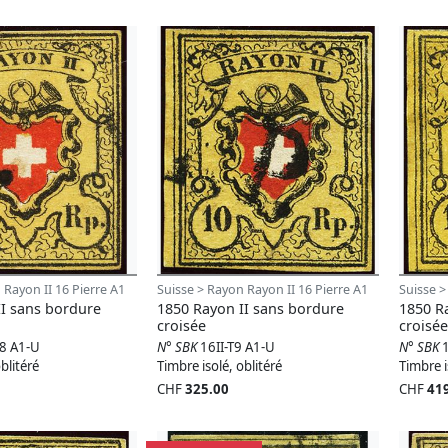
 Rayon II 16 Pierre A1
Suisse > Rayon Rayon II 16 Pierre A1
Suisse >
II sans bordure
1850 Rayon II sans bordure
1850 R
croisée
croisée
28 A1-U
N° SBK
16II-T9 A1-U
N° SBK
blitéré
Timbre isolé, oblitéré
Timbre i
CHF
325.00
CHF
41