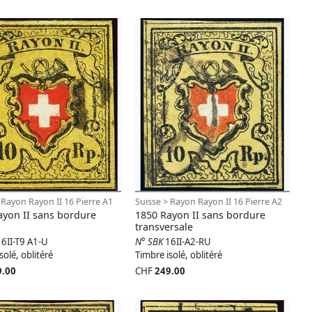
 Rayon Rayon II 16 Pierre A1
Suisse > Rayon Rayon II 16 Pierre A2
ayon II sans bordure
1850 Rayon II sans bordure
transversale
16II-T9 A1-U
N° SBK
16II-A2-RU
solé, oblitéré
Timbre isolé, oblitéré
9.00
CHF
249.00