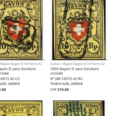
 Rayon Rayon II 16 Pierre A2
Suisse > Rayon Rayon II 16 Pierre A2
ayon II sans bordure
1850 Rayon II sans bordure
rsale
croisée
16II-T2 A2-LO
N° SBK
16II-T2 A2-RU
solé, oblitéré
Timbre isolé, oblitéré
9.00
CHF
219.00