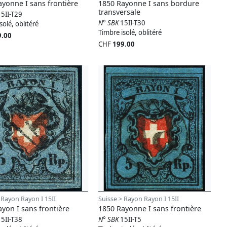
yonne I sans frontière
1850 Rayonne I sans bordure
transversale
15II-T29
N° SBK
15II-T30
solé, oblitéré
Timbre isolé, oblitéré
9.00
CHF
199.00
 Rayon Rayon I 15II
Suisse > Rayon Rayon I 15II
yon I sans frontière
1850 Rayonne I sans frontière
15II-T38
N° SBK
15II-T5