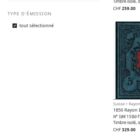
Timbre isolé, o
CHF
259.00
TYPE D'ÉMISSION
tout sélectionné
Suisse > Rayon
1850 Rayon I
N° SBK
15IId-
Timbre isolé, o
CHF
329.00