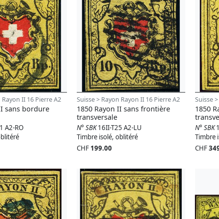
 Rayon II 16 Pierre A2
Suisse > Rayon Rayon II 16 Pierre A2
Suisse >
II sans bordure
1850 Rayon II sans frontière
1850 R
transversale
transve
21 A2-RO
N° SBK
16II-T25 A2-LU
N° SBK
blitéré
Timbre isolé, oblitéré
Timbre i
CHF
199.00
CHF
34