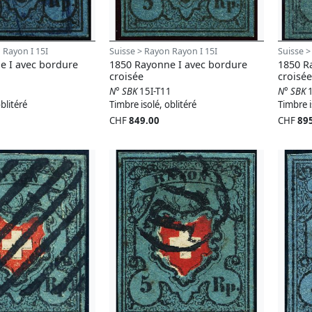
 Rayon I 15I
Suisse > Rayon Rayon I 15I
Suisse >
e I avec bordure
1850 Rayonne I avec bordure
1850 R
croisée
croisée
N° SBK
15I-T11
N° SBK
blitéré
Timbre isolé, oblitéré
Timbre i
CHF
849.00
CHF
89