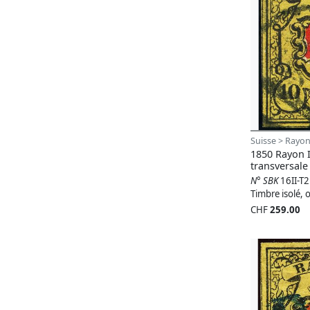
Suisse > Rayon
1850 Rayon 
transversale
N° SBK
16II-T
Timbre isolé, o
CHF
259.00