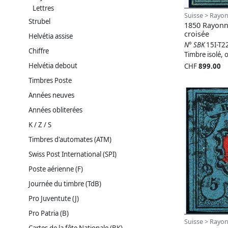
Lettres
Suisse > Rayon
Strubel
1850 Rayonn
croisée
Helvétia assise
N° SBK
15I-T2
Chiffre
Timbre isolé, o
Helvétia debout
CHF
899.00
Timbres Poste
Années neuves
Années obliterées
K / Z / S
Timbres d'automates (ATM)
Swiss Post International (SPI)
Poste aérienne (F)
Journée du timbre (TdB)
Pro Juventute (J)
Pro Patria (B)
Suisse > Rayon
Cartes de la fête Nationale (BK)