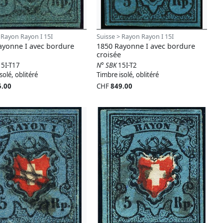
 Rayon Rayon I 15I
Suisse > Rayon Rayon I 15I
ayonne I avec bordure
1850 Rayonne I avec bordure
croisée
15I-T17
N° SBK
15I-T2
solé, oblitéré
Timbre isolé, oblitéré
5.00
CHF
849.00