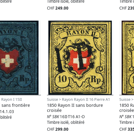
blitéré
Timbre isolé, oblitéré
Timbre i
CHF
249.00
CHF
23
 Rayon I 15II
Suisse > Rayon Rayon II 16 Pierre A1
Suisse >
 sans frontière
1850 Rayon II sans bordure
1850 R
croisée
croisée
T14.1.03
N° SBK
16II-T16 A1-O
N° SBK
blitéré
Timbre isolé, oblitéré
Timbre i
CHF
299.00
CHF
33