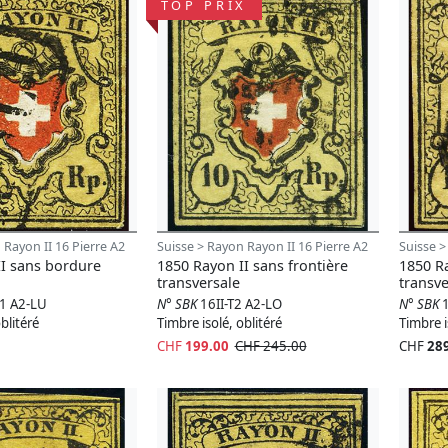
TOP PRIX
 Rayon II 16 Pierre A2
Suisse > Rayon Rayon II 16 Pierre A2
Suisse >
II sans bordure
1850 Rayon II sans frontière
1850 R
transversale
transve
11 A2-LU
N° SBK
16II-T2 A2-LO
N° SBK
blitéré
Timbre isolé, oblitéré
Timbre i
CHF
199.00
CHF 245.00
CHF
28