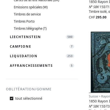
1850 Rayon I
N° SBK
15II-T
Emissions spéciales (W)
Timbre isolé, o
Timbres de service
CHF
295.00
Timbres Porto
Timbres télégraphe (T)
LIECHTENSTEIN
580
CAMPIONE
7
LIQUIDATION
253
AFFRANCHISSEMENTS
5
OBLITÉRATION/GOMME
Suisse > Rayon
tout sélectionné
1850 Rayon I
N° SBK
15II-T