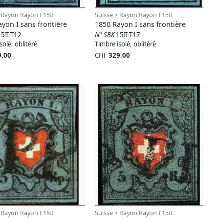
 Rayon Rayon I 15II
Suisse > Rayon Rayon I 15II
yon I sans frontière
1850 Rayon I sans frontière
15II-T12
N° SBK
15II-T17
solé, oblitéré
Timbre isolé, oblitéré
9.00
CHF
329.00
 Rayon Rayon I 15II
Suisse > Rayon Rayon I 15II