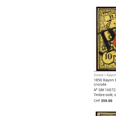
Suisse > Rayon
1850 Rayon 
croisée
N° SBK
16II-T
Timbre isolé, o
CHF
359.00