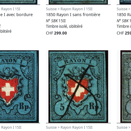
 Rayon I 15I
Suisse > Rayon Rayon I 15II
Suisse >
e I avec bordure
1850 Rayon I sans frontière
1850 Ra
N° SBK
15II
N° SBK
2
Timbre isolé, oblitéré
Timbre i
blitéré
CHF
299.00
CHF
25
 Rayon I 15II
Suisse > Rayon Rayon I 15II
Suisse >