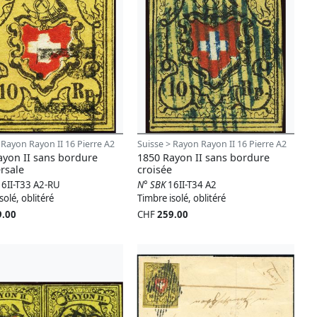
 Rayon Rayon II 16 Pierre A2
Suisse > Rayon Rayon II 16 Pierre A2
ayon II sans bordure
1850 Rayon II sans bordure
rsale
croisée
16II-T33 A2-RU
N° SBK
16II-T34 A2
solé, oblitéré
Timbre isolé, oblitéré
9.00
CHF
259.00