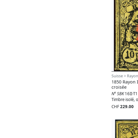
Suisse > Rayon
1850 Rayon 
croisée
N° SBK
16II-T
Timbre isolé, o
CHF
229.00