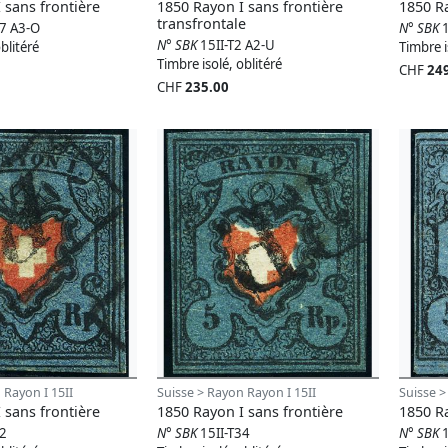
 sans frontière
1850 Rayon I sans frontière
1850 Ra
transfrontale
17 A3-O
N° SBK
N° SBK
15II-T2 A2-U
blitéré
Timbre i
Timbre isolé, oblitéré
CHF
24
CHF
235.00
 Rayon I 15II
Suisse > Rayon Rayon I 15II
Suisse >
 sans frontière
1850 Rayon I sans frontière
1850 Ra
32
N° SBK
15II-T34
N° SBK