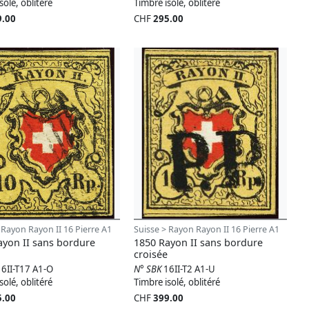
solé, oblitéré
Timbre isolé, oblitéré
9.00
CHF
295.00
 Rayon Rayon II 16 Pierre A1
Suisse > Rayon Rayon II 16 Pierre A1
ayon II sans bordure
1850 Rayon II sans bordure
croisée
16II-T17 A1-O
N° SBK
16II-T2 A1-U
solé, oblitéré
Timbre isolé, oblitéré
5.00
CHF
399.00