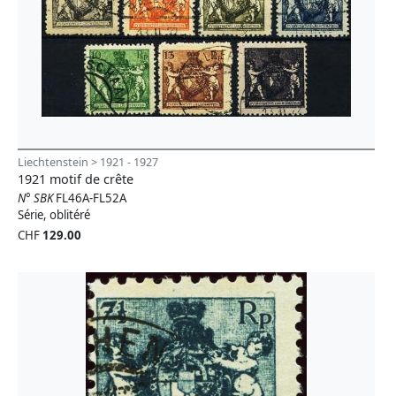
Liechtenstein > 1921 - 1927
1921 motif de crête
N° SBK
FL46A-FL52A
Série, oblitéré
CHF
129.00