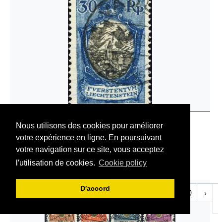
Liechtenstein > 1921 - 1927
Nous utilisons des cookies pour améliorer
1925 modèle de paysage
votre expérience en ligne. En poursuivant
N° SBK
FL71
Timbre isolé, oblitéré
votre navigation sur ce site, vous acceptez
CHF
4.00
l′utilisation de cookies.
Cookie policy
D′accord
e
‹
1
2
3
4
5
6
7
8
9
10
›