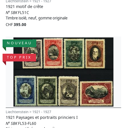
Liechtenstein > 1921 - 1927
1921 motif de crête
N° SBK
FL51C
Timbre isolé, neuf, gomme originale
CHF
395.00
NOUVEAU
TOP PRIX
Liechtenstein > 1921 - 1927
1921 Paysages et portraits princiers I
N° SBK
FL53-FL60