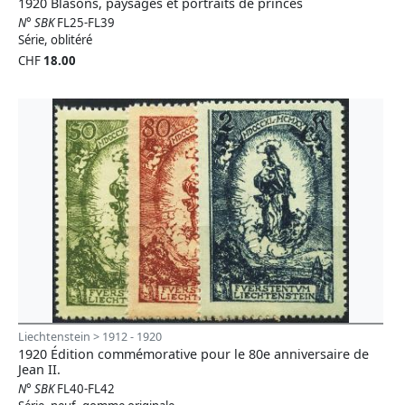
1920 Blasons, paysages et portraits de princes
N° SBK
FL25-FL39
Série, oblitéré
CHF
18.00
Liechtenstein > 1912 - 1920
1920 Édition commémorative pour le 80e anniversaire de
Jean II.
N° SBK
FL40-FL42