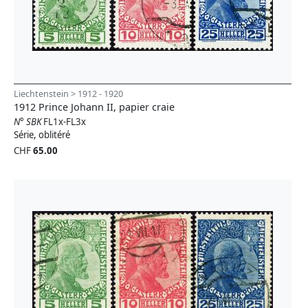
Liechtenstein > 1912 - 1920
1912 Prince Johann II, papier craie
N° SBK
FL1x-FL3x
Série, oblitéré
CHF
65.00