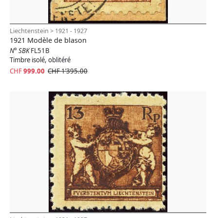
Liechtenstein > 1921 - 1927
1921 Modèle de blason
N° SBK
FL51B
Timbre isolé, oblitéré
CHF
999.00
CHF 1’395.00