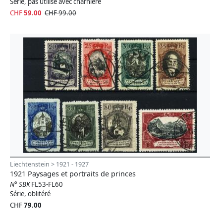
Série, pas utilisé avec charnière
CHF
59.00
CHF 99.00
Liechtenstein > 1921 - 1927
1921 Paysages et portraits de princes
N° SBK
FL53-FL60
Série, oblitéré
CHF
79.00