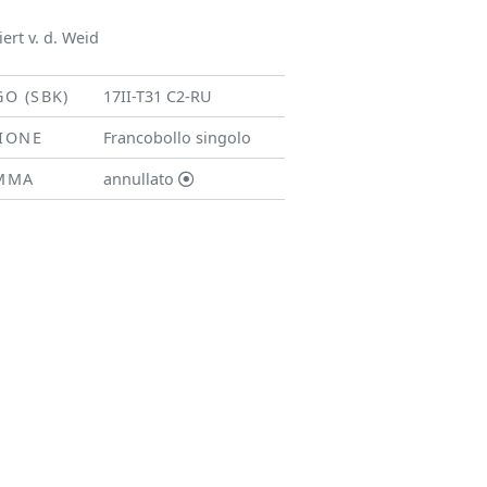
ert v. d. Weid
GO (SBK)
17II-T31 C2-RU
SIONE
Francobollo singolo
MMA
annullato