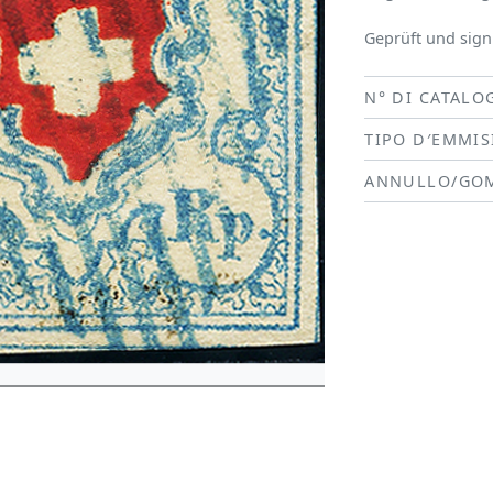
Geprüft und signi
N° DI CATALO
TIPO D′EMMI
ANNULLO/GO