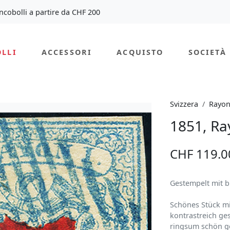
ancobolli a partire da CHF 200
LLI
ACCESSORI
ACQUISTO
SOCIETÀ
Svizzera
Rayo
1851, Ra
CHF 119.0
Gestempelt mit b
Schönes Stück mi
kontrastreich ge
ringsum schön ge