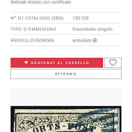
Rellstab testato con certificato
N° DI CATALOGO (SBK)
13II-T29
TIPO D′EMMISIONE
Francobollo singolo
ANNULLO/GOMMA
annullato
AGGIUNGI AL CARRELLO
RITORNO