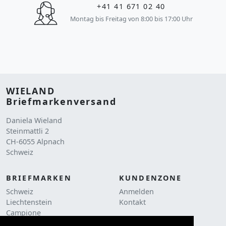
+41 41 671 02 40
Montag bis Freitag von 8:00 bis 17:00 Uhr
WIELAND
Briefmarkenversand
Daniela Wieland
Steinmattli 2
CH-6055 Alpnach
Schweiz
BRIEFMARKEN
KUNDENZONE
Schweiz
Anmelden
Liechtenstein
Kontakt
Campione
RECHTLICHES
Liquidationen