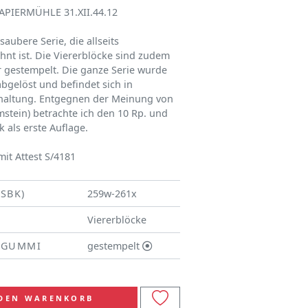
PAPIERMÜHLE 31.XII.44.12
aubere Serie, die allseits
hnt ist. Die Viererblöcke sind zudem
ar gestempelt. Die ganze Serie wurde
abgelöst und befindet sich in
rhaltung. Entgegnen der Meinung von
stein) betrachte ich den 10 Rp. und
k als erste Auflage.
mit Attest S/4181
(SBK)
259w-261x
Viererblöcke
/GUMMI
gestempelt
 DEN WARENKORB