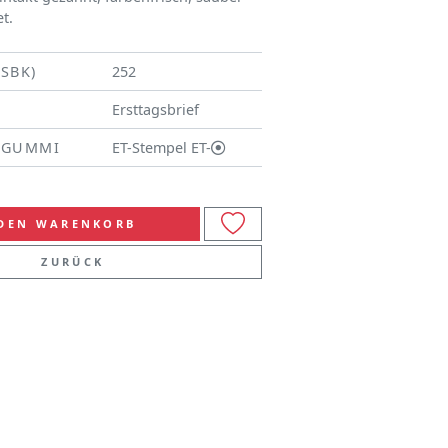
t.
(SBK)
252
Ersttagsbrief
/GUMMI
ET-Stempel ET-
 DEN WARENKORB
ZURÜCK