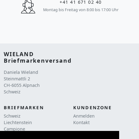
+41 41 671 02 40
Montag bis Freitag von 8:00 bis 17:00 Uhr
WIELAND
Briefmarkenversand
Daniela Wieland
Steinmattli 2
CH-6055 Alpnach
Schweiz
BRIEFMARKEN
KUNDENZONE
Schweiz
Anmelden
Liechtenstein
Kontakt
Campione
RECHTLICHES
Liquidationen