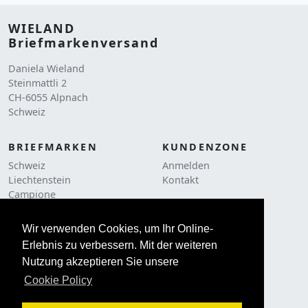
WIELAND
Briefmarkenversand
Daniela Wieland
Steinmattli 2
CH-6055 Alpnach
Schweiz
BRIEFMARKEN
KUNDENZONE
Schweiz
Anmelden
Liechtenstein
Kontakt
Campione
RECHTLICHES
Liquidationen
AGB
Frankaturware
Wir verwenden Cookies, um Ihr Online-
Cookie Policy
Erlebnis zu verbessern. Mit der weiteren
ZUBEHÖR
Impressum
Nutzung akzeptieren Sie unsere
Philatelie
Kataloge
Cookie Policy