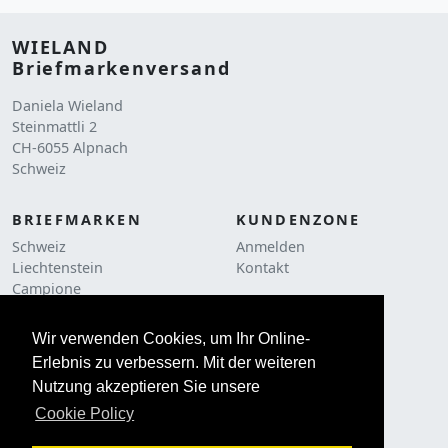
WIELAND
Briefmarkenversand
Daniela Wieland
Steinmattli 2
CH-6055 Alpnach
Schweiz
BRIEFMARKEN
KUNDENZONE
Schweiz
Anmelden
Liechtenstein
Kontakt
Campione
RECHTLICHES
Liquidationen
AGB
Frankaturware
Wir verwenden Cookies, um Ihr Online-
Cookie Policy
Erlebnis zu verbessern. Mit der weiteren
ZUBEHÖR
Impressum
Nutzung akzeptieren Sie unsere
Philatelie
Kataloge
Cookie Policy