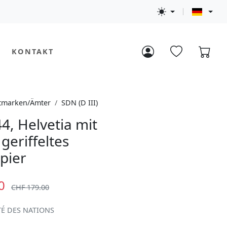
KONTAKT
tmarken/Ämter
SDN (D III)
4, Helvetia mit
geriffeltes
pier
0
CHF 179.00
TÉ DES NATIONS