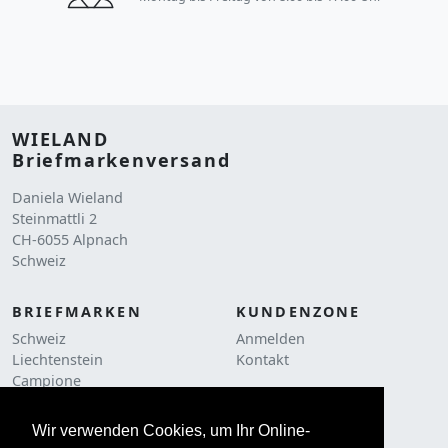
WIELAND
Briefmarkenversand
Daniela Wieland
Steinmattli 2
CH-6055 Alpnach
Schweiz
BRIEFMARKEN
KUNDENZONE
Schweiz
Anmelden
Liechtenstein
Kontakt
Campione
RECHTLICHES
Liquidationen
AGB
Frankaturware
Wir verwenden Cookies, um Ihr Online-
Cookie Policy