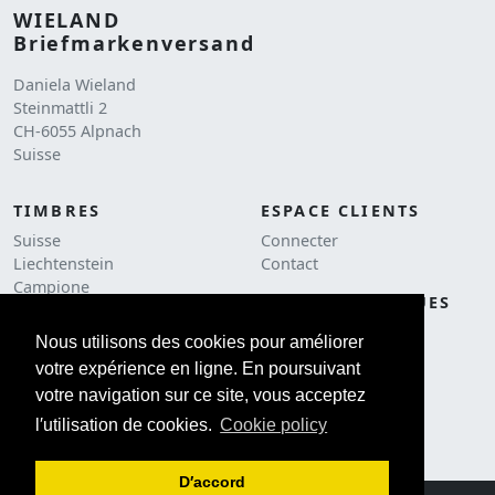
WIELAND
Briefmarkenversand
Daniela Wieland
Steinmattli 2
CH-6055 Alpnach
Suisse
TIMBRES
ESPACE CLIENTS
Suisse
Connecter
Liechtenstein
Contact
Campione
NOTES JURIDIQUES
Liquidation
CGV
Affranchissements
Nous utilisons des cookies pour améliorer
Cookie Policy
votre expérience en ligne. En poursuivant
ACCESSOIRES
Impressum
votre navigation sur ce site, vous acceptez
Philatélie
Catalogues
l′utilisation de cookies.
Cookie policy
D′accord