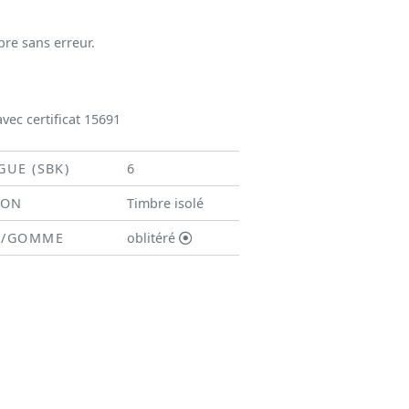
bre sans erreur.
vec certificat 15691
GUE (SBK)
6
ION
Timbre isolé
N/GOMME
oblitéré