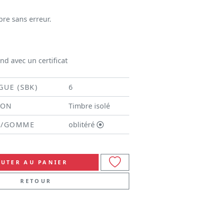
bre sans erreur.
d avec un certificat
GUE (SBK)
6
ION
Timbre isolé
N/GOMME
oblitéré
UTER AU PANIER
RETOUR