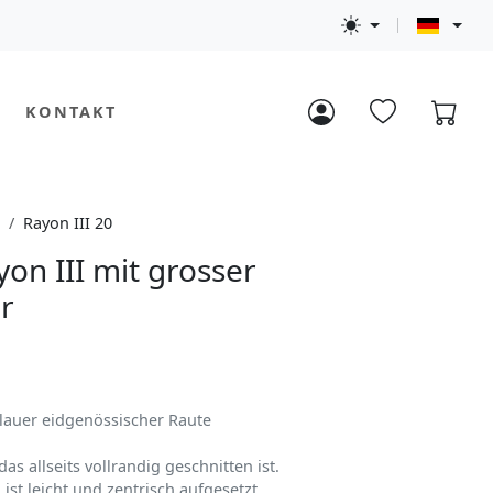
KONTAKT
n
Rayon III 20
on III mit grosser
er
lauer eidgenössischer Raute
das allseits vollrandig geschnitten ist.
ist leicht und zentrisch aufgesetzt