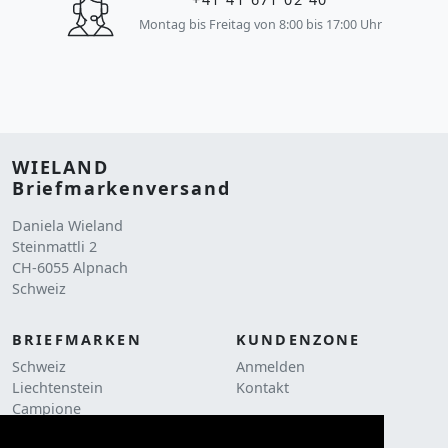
Montag bis Freitag von 8:00 bis 17:00 Uhr
WIELAND
Briefmarkenversand
Daniela Wieland
Steinmattli 2
CH-6055 Alpnach
Schweiz
BRIEFMARKEN
KUNDENZONE
Schweiz
Anmelden
Liechtenstein
Kontakt
Campione
RECHTLICHES
Liquidationen