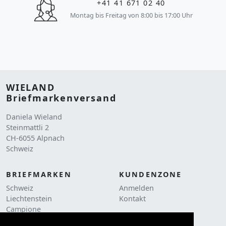
+41 41 671 02 40
Montag bis Freitag von 8:00 bis 17:00 Uhr
WIELAND
Briefmarkenversand
Daniela Wieland
Steinmattli 2
CH-6055 Alpnach
Schweiz
BRIEFMARKEN
KUNDENZONE
Schweiz
Anmelden
Liechtenstein
Kontakt
Campione
RECHTLICHES
Liquidationen