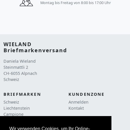
Montag bis Freitag von 8:00 bis 17:00 Uhr
WIELAND
Briefmarkenversand
Daniela Wieland
Steinmattli 2
CH-6055 Alpnach
Schweiz
BRIEFMARKEN
KUNDENZONE
Schweiz
Anmelden
Liechtenstein
Kontakt
Campione
RECHTLICHES
Liquidationen
AGB
Frankaturware
Wir verwenden Cookies, um Ihr Online-