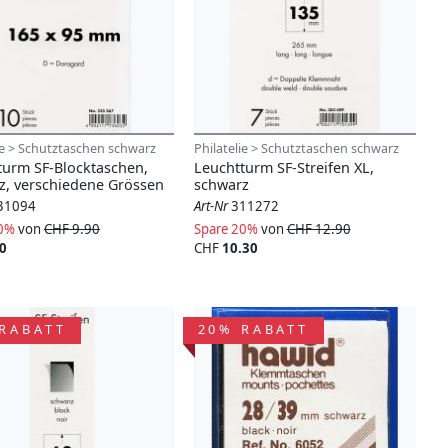
ie > Schutztaschen schwarz
Philatelie > Schutztaschen schwarz
turm SF-Blocktaschen,
Leuchtturm SF-Streifen XL,
z, verschiedene Grössen
schwarz
31094
Art-Nr
311272
20%
von
CHF 9.90
Spare 20%
von
CHF 12.90
0
CHF
10.30
RABATT
20% RABATT