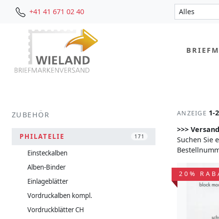
+41 41 671 02 40
BRIEF
1-
ANZEIGE
ZUBEHÖR
>>> Versand
PHILATELIE
171
Suchen Sie e
Bestellnumme
Einsteckalben
Alben-Binder
20% RAB
Einlageblätter
Vordruckalben kompl.
Vordruckblätter CH