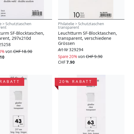
ie > Schutztaschen
Philatelie > Schutztaschen
rent
transparent
turm SF-Blocktaschen,
Leuchtturm SF-Blocktaschen,
arent, 297x210d
transparent, verschiedene
Grössen
25258
Art-Nr
329294
20%
von
CHF 18.90
Spare 20%
von
CHF 9.90
.10
CHF
7.90
RABATT
20% RABATT