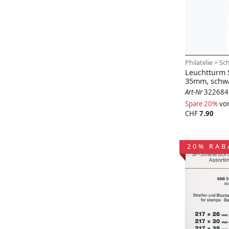
Philatelie > S
Leuchtturm S
35mm, schw
Art-Nr
322684
Spare 20%
vo
CHF
7.90
20% RAB