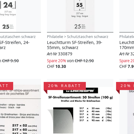
chutztaschen schwarz
Philatelie > Schutztaschen schwarz
Philatel
F-Streifen, 24-
Leuchtturm SF-Streifen, 39-
Leuchtt
arz
55mm, schwarz
170mm,
Art-Nr
330879
Art-Nr
3
n
CHF 9.90
Spare 20%
von
CHF 12.90
Spare 
CHF
10.30
CHF
7.9
ATT
20% RABATT
20% 