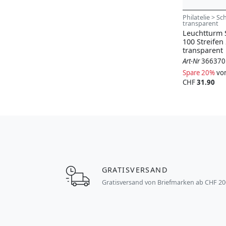
Philatelie > S
transparent
Leuchtturm S
100 Streifen
transparent
Art-Nr
366370
Spare 20%
vo
CHF
31.90
GRATISVERSAND
Gratisversand von Briefmarken ab CHF 20