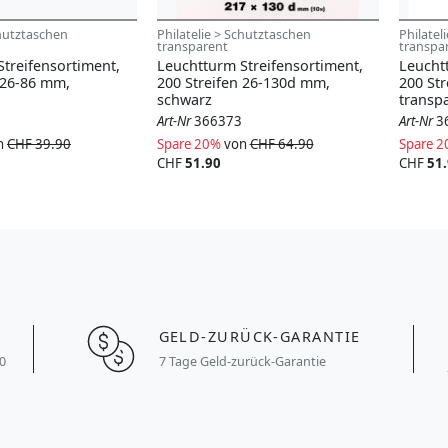
chutztaschen
Philatelie > Schutztaschen
Philatel
transparent
transpa
treifensortiment,
Leuchtturm Streifensortiment,
Leucht
 26-86 mm,
200 Streifen 26-130d mm,
200 St
schwarz
transp
Art-Nr
366373
Art-Nr
3
n
CHF 39.90
Spare 20%
von
CHF 64.90
Spare 
CHF
51.90
CHF
51
GELD-ZURÜCK-GARANTIE
0
7 Tage Geld-zurück-Garantie