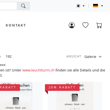
KONTAKT
6
192
ANSICHT
 <<<
den ist? Unter
www.leuchtturm.ch
finden sie alle Details und die
t.
RABATT
20% RABATT