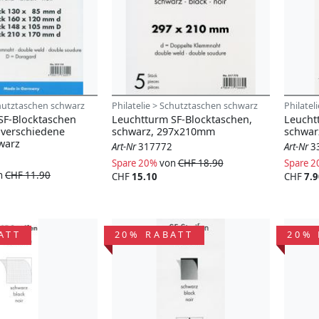
chutztaschen schwarz
Philatelie > Schutztaschen schwarz
Philatel
SF-Blocktaschen
Leuchtturm SF-Blocktaschen,
Leucht
 verschiedene
schwarz, 297x210mm
schwar
warz
Art-Nr
317772
Art-Nr
3
Spare 20%
von
CHF 18.90
Spare 
n
CHF 11.90
CHF
15.10
CHF
7.9
ATT
20% RABATT
20% 