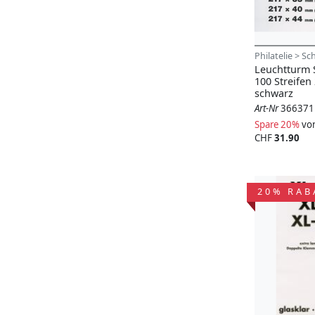
Philatelie > S
Leuchtturm S
100 Streife
schwarz
Art-Nr
366371
Spare 20%
vo
CHF
31.90
20% RAB