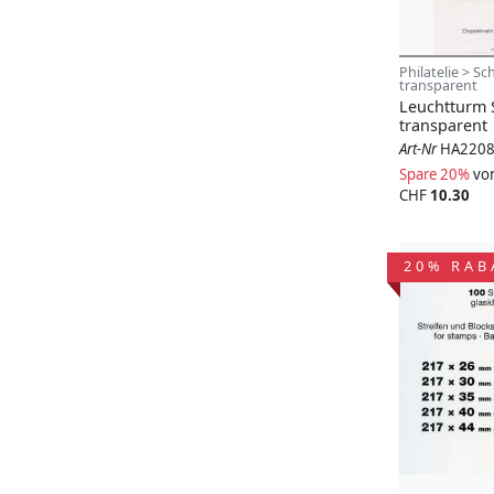
Philatelie > S
transparent
Leuchtturm S
transparent
Art-Nr
HA220
Spare 20%
vo
CHF
10.30
20% RAB