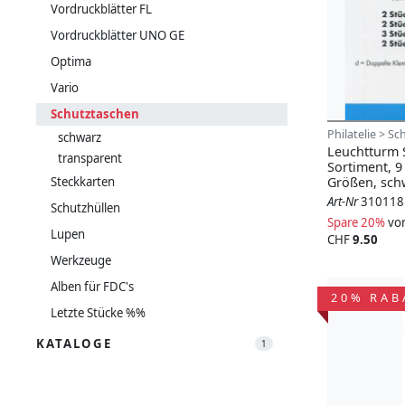
Vordruckblätter FL
Vordruckblätter UNO GE
Optima
Vario
Schutztaschen
Philatelie > S
schwarz
Leuchtturm 
transparent
Sortiment, 9
Steckkarten
Größen, sch
Art-Nr
310118
Schutzhüllen
Spare 20%
vo
Lupen
CHF
9.50
Werkzeuge
Alben für FDC's
20% RAB
Letzte Stücke %%
KATALOGE
1