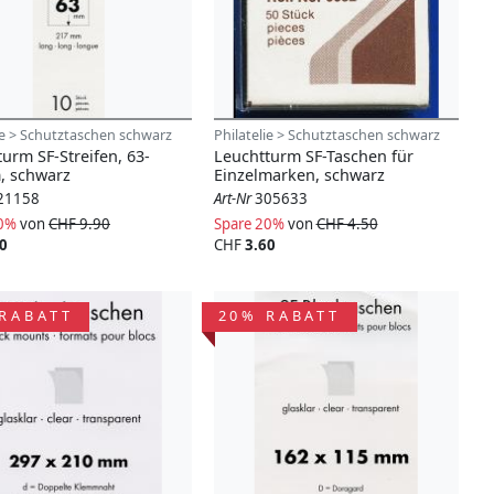
ie > Schutztaschen schwarz
Philatelie > Schutztaschen schwarz
urm SF-Streifen, 63-
Leuchtturm SF-Taschen für
 schwarz
Einzelmarken, schwarz
21158
Art-Nr
305633
20%
von
CHF 9.90
Spare 20%
von
CHF 4.50
0
CHF
3.60
RABATT
20% RABATT