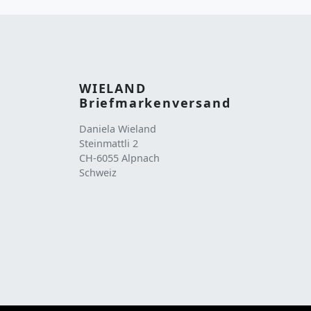
WIELAND
Briefmarkenversand
Daniela Wieland
Steinmattli 2
CH-6055 Alpnach
Schweiz