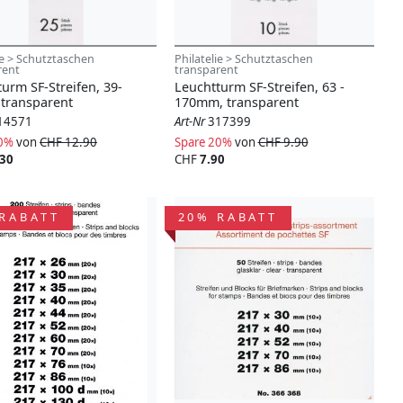
ie > Schutztaschen
Philatelie > Schutztaschen
rent
transparent
urm SF-Streifen, 39-
Leuchtturm SF-Streifen, 63 -
transparent
170mm, transparent
14571
Art-Nr
317399
20%
von
CHF 12.90
Spare 20%
von
CHF 9.90
.30
CHF
7.90
RABATT
20% RABATT