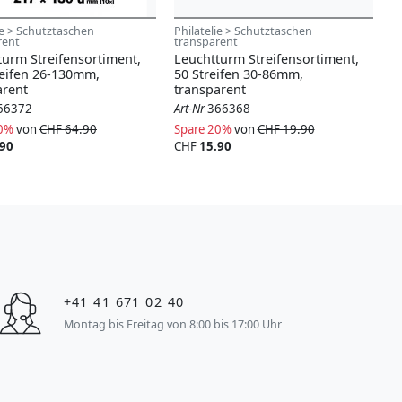
ie > Schutztaschen
Philatelie > Schutztaschen
rent
transparent
turm Streifensortiment,
Leuchtturm Streifensortiment,
reifen 26-130mm,
50 Streifen 30-86mm,
arent
transparent
66372
Art-Nr
366368
20%
von
CHF 64.90
Spare 20%
von
CHF 19.90
.90
CHF
15.90
+41 41 671 02 40
Montag bis Freitag von 8:00 bis 17:00 Uhr