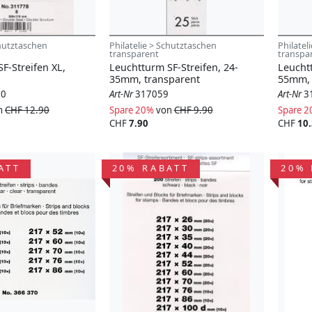
chutztaschen
Philatelie > Schutztaschen
Philatel
transparent
transpa
F-Streifen XL,
Leuchtturm SF-Streifen, 24-
Leuchtt
35mm, transparent
55mm, 
80
Art-Nr
317059
Art-Nr
3
n
CHF 12.90
Spare 20%
von
CHF 9.90
Spare 
CHF
7.90
CHF
10
ATT
20% RABATT
20% 