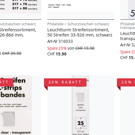
chutztaschen schwarz
Philatelie > Schutztaschen schwarz
Philatel
transpa
treifensortiment,
Leuchtturm Streifensortiment,
Leucht
n 26-86d mm,
50 Streifen 33-92d mm, schwarz
transp
Art-Nr
316033
Art-Nr
3
Spare 20%
von
CHF 19.90
Spare 
n
CHF 39.90
CHF
15.90
CHF
15
ATT
20% RABATT
20% 